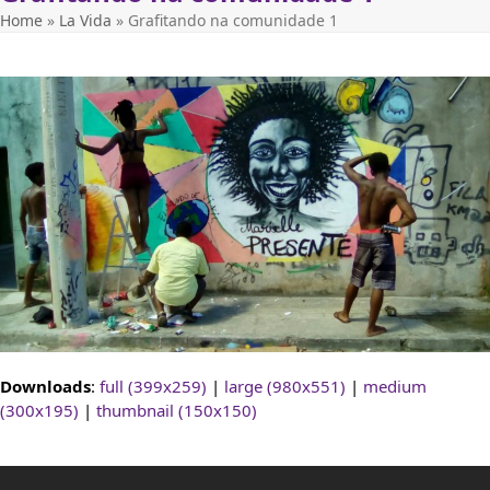
Home
»
La Vida
»
Grafitando na comunidade 1
Downloads
:
full (399x259)
|
large (980x551)
|
medium
(300x195)
|
thumbnail (150x150)